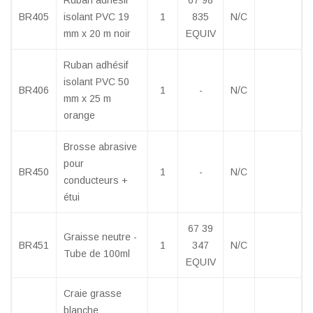
Ruban adhésif
67 98
BR405
isolant PVC 19
1
835
N/C
mm x 20 m noir
EQUIV
Ruban adhésif
isolant PVC 50
BR406
1
-
N/C
mm x 25 m
orange
Brosse abrasive
pour
BR450
1
-
N/C
conducteurs +
étui
67 39
Graisse neutre -
BR451
1
347
N/C
Tube de 100ml
EQUIV
Craie grasse
blanche