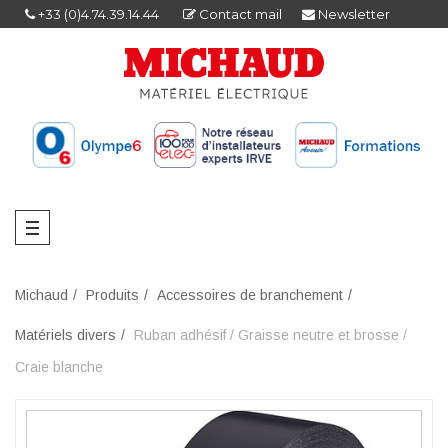
+33 (0)4.74.39.14.44
Contact mail
Newsletter
Michaud
Produits
Accessoires de branchement
Matériels divers
Ruban adhésif / Graisse neutre et brosse /
Craie blanche