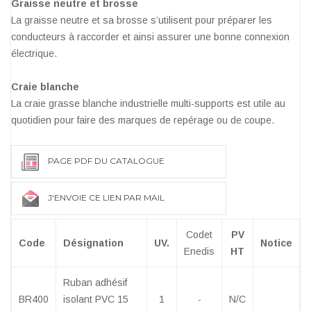
Graisse neutre et brosse
La graisse neutre et sa brosse s’utilisent pour préparer les
conducteurs à raccorder et ainsi assurer une bonne connexion
électrique.
Craie blanche
La craie grasse blanche industrielle multi-supports est utile au
quotidien pour faire des marques de repérage ou de coupe.
PAGE PDF DU CATALOGUE
J'ENVOIE CE LIEN PAR MAIL
Codet
PV
Code
Désignation
UV.
Notice
Enedis
HT
Ruban adhésif
BR400
isolant PVC 15
1
-
N/C