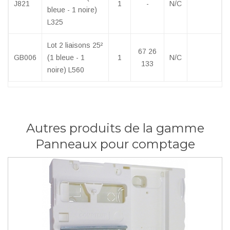
J821
1
-
N/C
bleue - 1 noire)
L325
Lot 2 liaisons 25²
67 26
GB006
(1 bleue - 1
1
N/C
133
noire) L560
Autres produits de la gamme
Panneaux pour comptage