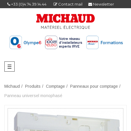
+33 (0)4.74.39.14.44
Contact mail
Newsletter
Michaud
Produits
Comptage
Panneaux pour comptage
Panneau universel monophasé