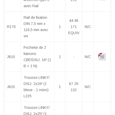
avec Rail
Rail de fixation
44 49
DIN 7,5 mm x
R170
1
171
N/C
116,5 mm avec
EQUIV
vis
Pochette de 2
liaisons
J810
1
-
N/C
CBE/DISJ. 16² (1
B + 1 N)
Trousse LINKY/
DISJ. 2x16² (1
67 26
J820
1
N/C
bleue - 1 noire)
132
L325
Trousse LINKY/
DISJ. 2x25² (1