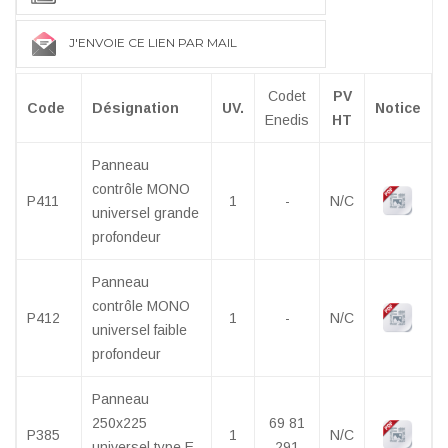
J'ENVOIE CE LIEN PAR MAIL
Codet
PV
Code
Désignation
UV.
Notice
Enedis
HT
Panneau
contrôle MONO
P411
1
-
N/C
universel grande
profondeur
Panneau
contrôle MONO
P412
1
-
N/C
universel faible
profondeur
Panneau
250x225
69 81
P385
1
N/C
universel type E
291