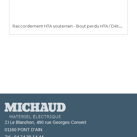
R
accordement HTA souterrain - Bout perdu HTA / Détecteur de défaut pour réseaux HTA souterrains
ZI Le Blanchon, 490 rue Georges Convert
01160 PONT D'AIN