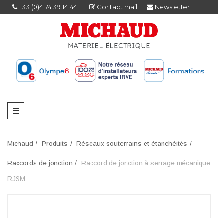
+33 (0)4.74.39.14.44
Contact mail
Newsletter
Michaud
Produits
Réseaux souterrains et étanchéités
Raccords de jonction
Raccord de jonction à serrage mécanique
RJSM