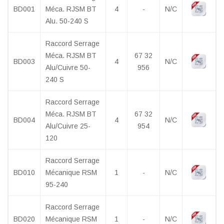
BD001
Méca. RJSM BT
4
-
N/C
Alu. 50-240 S
Raccord Serrage
Méca. RJSM BT
67 32
BD003
4
N/C
Alu/Cuivre 50-
956
240 S
Raccord Serrage
Méca. RJSM BT
67 32
BD004
4
N/C
Alu/Cuivre 25-
954
120
Raccord Serrage
BD010
Mécanique RSM
1
-
N/C
95-240
Raccord Serrage
BD020
Mécanique RSM
1
-
N/C