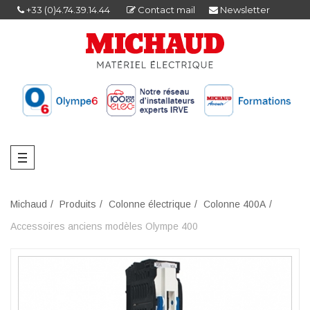
+33 (0)4.74.39.14.44
Contact mail
Newsletter
Michaud
Produits
Colonne électrique
Colonne 400A
Accessoires anciens modèles Olympe 400