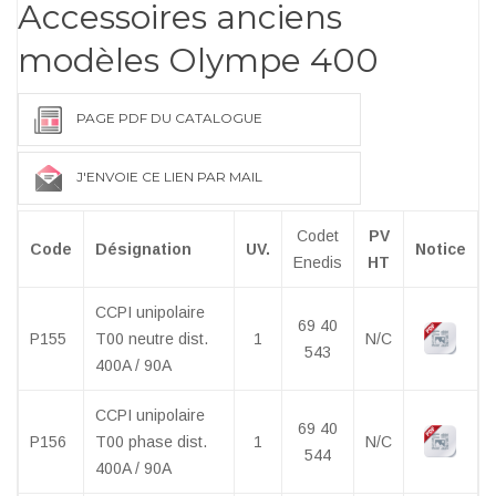
Accessoires anciens
modèles Olympe 400
PAGE PDF DU CATALOGUE
J'ENVOIE CE LIEN PAR MAIL
Codet
PV
Code
Désignation
UV.
Notice
Enedis
HT
CCPI unipolaire
69 40
P155
T00 neutre dist.
1
N/C
543
400A / 90A
CCPI unipolaire
69 40
P156
T00 phase dist.
1
N/C
544
400A / 90A