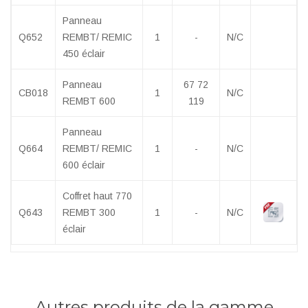
Panneau
Q652
REMBT/ REMIC
1
-
N/C
450 éclair
Panneau
67 72
CB018
1
N/C
REMBT 600
119
Panneau
Q664
REMBT/ REMIC
1
-
N/C
600 éclair
Coffret haut 770
Q643
REMBT 300
1
-
N/C
éclair
Autres produits de la gamme