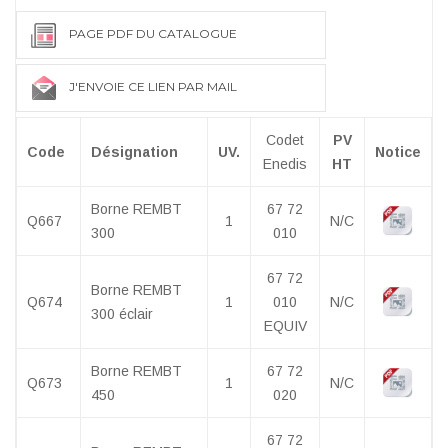
PAGE PDF DU CATALOGUE
J'ENVOIE CE LIEN PAR MAIL
Codet
PV
Code
Désignation
UV.
Notice
Enedis
HT
Borne REMBT
67 72
Q667
1
N/C
300
010
67 72
Borne REMBT
Q674
1
010
N/C
300 éclair
EQUIV
Borne REMBT
67 72
Q673
1
N/C
450
020
67 72