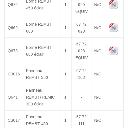
Borne REMBT
Q676
1
020
N/C
450 éclair
EQUIV
Borne REMBT
67 72
Q669
1
N/C
600
028
67 72
Borne REMBT
Q678
1
028
N/C
600 éclair
EQUIV
Panneau
67 72
CB016
1
N/C
REMBT 300
103
Panneau
Q641
REMBT/ REMIC
1
-
N/C
300 éclair
Panneau
67 72
CB017
1
N/C
REMBT 450
111