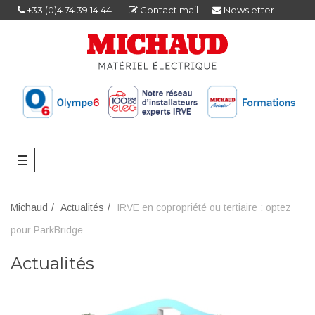
+33 (0)4.74.39.14.44
Contact mail
Newsletter
Michaud
Actualités
IRVE en copropriété ou tertiaire : optez
pour ParkBridge
Actualités