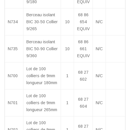
9/180
EQUIV
Berceau isolant
68 86
N734
BIC 30-50 Collier
10
654
N/C
9/265
EQUIV
Berceau isolant
68 86
N735
BIC 50-90 Collier
10
661
N/C
9/360
EQUIV
Lot de 100
68 27
N700
colliers de 9mm
1
N/C
602
longueur 180mm
Lot de 100
68 27
N701
colliers de 9mm
1
N/C
604
longueur 265mm
Lot de 100
68 27
N702
colliers de 9mm
1
N/C