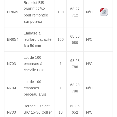
Bracelet BIS
260PF 27/62
68 27
BR049
100
N/C
pour remontée
712
sur poteau
Embase à
68 86
BR054
feuillard capacité
100
N/C
680
6 à 50 mm
Lot de 100
68 28
N703
embases à
1
N/C
786
cheville CH8
Lot de 100
68 28
N704
embases
1
N/C
788
berceau à vis
Berceau isolant
68 86
N733
BIC 15-30 Collier
10
652
N/C