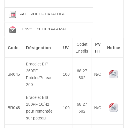
PAGE PDF DU CATALOGUE
J'ENVOIE CE LIEN PAR MAIL
Codet
PV
Code
Désignation
UV.
Notice
Enedis
HT
Bracelet BIP
260PF
68 27
BR045
100
N/C
Potelet/Poteau
802
260
Bracelet BIS
180PF 10/42
68 27
BR048
100
N/C
pour remontée
682
sur poteau