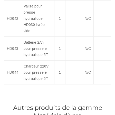
Valise pour
presse
HD042
hydraulique
1
-
N/C
HD030 livrée
vide
Batterie 2Ah
HD043
pour presse e-
1
-
N/C
hydraulique 5T
Chargeur 220V
HD044
pour presse e-
1
-
N/C
hydraulique 5T
Autres produits de la gamme