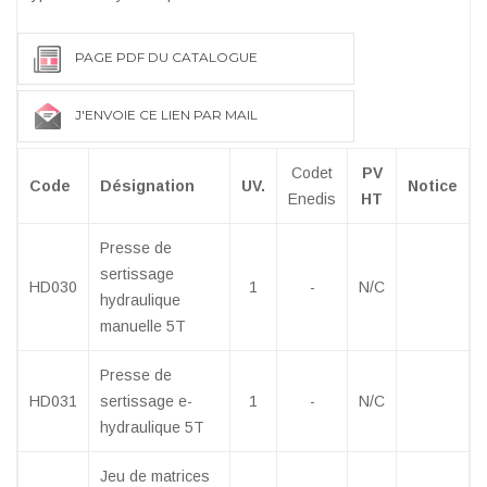
PAGE PDF DU CATALOGUE
J'ENVOIE CE LIEN PAR MAIL
Codet
PV
Code
Désignation
UV.
Notice
Enedis
HT
Presse de
sertissage
HD030
1
-
N/C
hydraulique
manuelle 5T
Presse de
HD031
sertissage e-
1
-
N/C
hydraulique 5T
Jeu de matrices